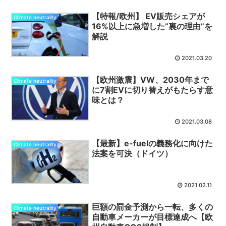
【特報/欧州】 EV販売シェアが
Climate neutrality
16%以上に急増した”裏の理由”を
解説
2021.03.20
【欧州激震】VW、2030年まで
Climate neutrality
に7割EVに切り替えがもたらす意
味とは？
2021.03.08
【最新】e-fuelの義務化に向けた
Climate neutrality
法案を可決（ドイツ）
2021.02.11
巨額の罰金予測から一転、多くの
Climate neutrality
自動車メーカーが目標達成へ【欧