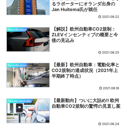
るラポーターにオランダ出身の
Jan Huitema氏が就任
2021.09.22
【解説】欧州自動車CO2規制：
Electrification
ZLEVインセンティブの概要と今
後の見込み
2021.08.25
【最新】欧州自動車：電動化率と
Electrification
CO2規制の達成状況（2021年上
半期終了時点）
2021.08.18
【最新動向】ついに大詰め‼ 欧州
Climate neutrality
自動車CO2規制の驚愕の見直し案
2021.06.24