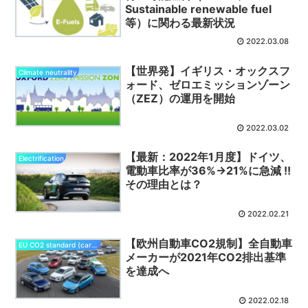
Sustainable renewable fuel
等）に関わる最新状況
2022.03.08
【世界発】イギリス・オックスフ
Climate neutrality
ォード、ゼロエミッションゾーン
（ZEZ）の運用を開始
2022.03.02
【最新：2022年1月度】ドイツ、
Electrification
電動車比率が36%→21%に急減 !!
その理由とは？
2022.02.21
【欧州自動車CO2規制】全自動車
EU CO2 standard (cars/vans)
メーカーが2021年CO2排出基準
を達成へ
2022.02.18