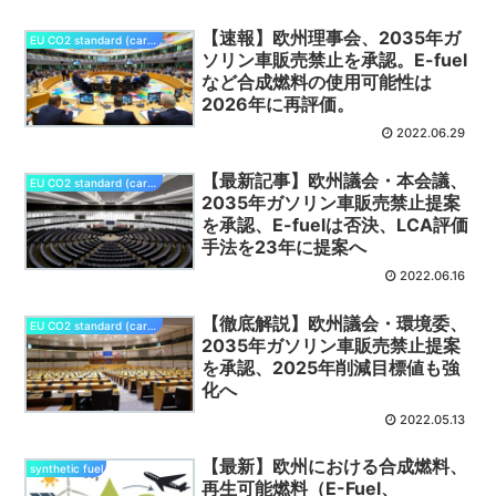
【速報】欧州理事会、2035年ガ
EU CO2 standard (cars/vans)
ソリン車販売禁止を承認。E-fuel
など合成燃料の使用可能性は
2026年に再評価。
2022.06.29
【最新記事】欧州議会・本会議、
EU CO2 standard (cars/vans)
2035年ガソリン車販売禁止提案
を承認、E-fuelは否決、LCA評価
手法を23年に提案へ
2022.06.16
【徹底解説】欧州議会・環境委、
EU CO2 standard (cars/vans)
2035年ガソリン車販売禁止提案
を承認、2025年削減目標値も強
化へ
2022.05.13
【最新】欧州における合成燃料、
synthetic fuel
再生可能燃料（E-Fuel、