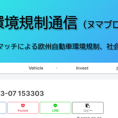
Vehicle
Invest
07 153303
Pocket
LINE
コピー