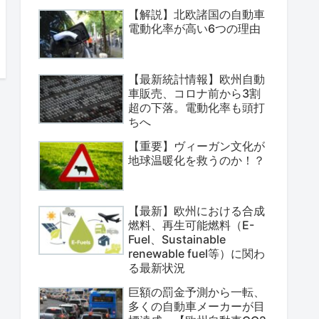
【解説】北欧諸国の自動車
電動化率が高い6つの理由
【最新統計情報】欧州自動
車販売、コロナ前から3割
超の下落。電動化率も頭打
ちへ
【重要】ヴィーガン文化が
地球温暖化を救うのか！？
【最新】欧州における合成
燃料、再生可能燃料（E-
Fuel、Sustainable
renewable fuel等）に関わ
る最新状況
巨額の罰金予測から一転、
多くの自動車メーカーが目