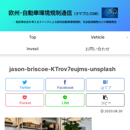
Top
Vehicle
Invest
お問い合わせ
jason-briscoe-KTrov7eujms-unsplash
Twitter
Facebook
はてブ
Pocket
LINE
コピー
2020.08.30