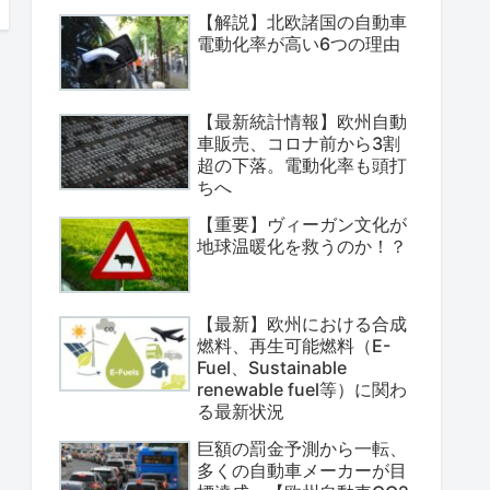
【解説】北欧諸国の自動車
電動化率が高い6つの理由
【最新統計情報】欧州自動
車販売、コロナ前から3割
超の下落。電動化率も頭打
ちへ
【重要】ヴィーガン文化が
地球温暖化を救うのか！？
【最新】欧州における合成
燃料、再生可能燃料（E-
Fuel、Sustainable
renewable fuel等）に関わ
る最新状況
巨額の罰金予測から一転、
多くの自動車メーカーが目