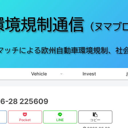
Vehicle
Invest
28 225609
Pocket
LINE
コピー