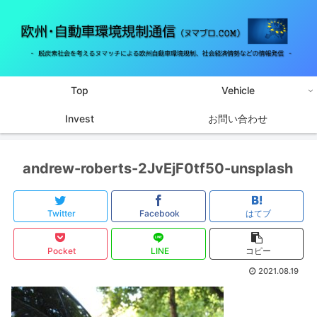
Top
Vehicle
Invest
お問い合わせ
andrew-roberts-2JvEjF0tf50-unsplash
Twitter
Facebook
はてブ
Pocket
LINE
コピー
2021.08.19